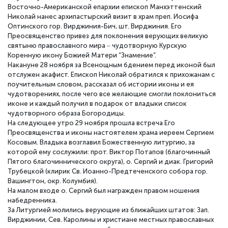
Восточно-Американской епархии епископ Манхэттенский
Николай нанес архипастырский визит в храм преп. Иосифа
Оптинского гор. Вирджиния-Бич, шт. Вирджиния. Его
Преосвященство привез для поклонения верующих великую
святыню православного мира ‒ чудотворную Курскую
Коренную икону Божией Матери “Знамение”.
Накануне 28 ноября за Всенощным бдением перед иконой был
отслужен акафист. Епископ Николай обратился к прихожанам с
поучительным словом, рассказал об истории иконы и ея
чудотворениях, после чего все желающие смогли поклониться
иконе и каждый получил в подарок от владыки список
чудотворного образа Богородицы.
На следующее утро 29 ноября прошла встреча Его
Преосвященства и иконы настоятелем храма иереем Сергием
Косовым. Владыка возглавил Божественную литургию, за
которой ему сослужили: прот. Виктор Потапов (благочинный
Пятого благочиннического округа), о. Сергий и диак. Григорий
Трубецкой (клирик Св. Иоанно-Предтеченского собора гор.
Вашингтон, окр. Колумбия).
На малом входе о. Сергий был награжден правом ношения
набедренника.
За Литургией молились верующие из ближайших штатов: Зап.
Вирджинии, Сев. Каролины и христиане местных православных