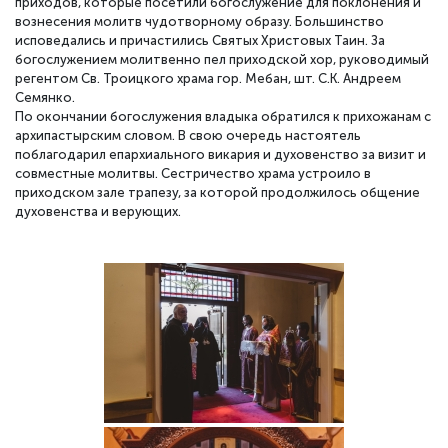
приходов, которые посетили богослужение для поклонения и
вознесения молитв чудотворному образу. Большинство
исповедались и причастились Святых Христовых Таин. За
богослужением молитвенно пел приходской хор, руководимый
регентом Св. Троицкого храма гор. Мебан, шт. С.К. Андреем
Семянко.
По окончании богослужения владыка обратился к прихожанам с
архипастырским словом. В свою очередь настоятель
поблагодарил епархиального викария и духовенство за визит и
совместные молитвы. Сестричество храма устроило в
приходском зале трапезу, за которой продолжилось общение
духовенства и верующих.