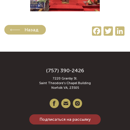
Faceb
Twi
L
Назад
(757) 390-2426
7220 Granby St.
Saint Theodore's Chapel Building
Norfolk VA, 23505
Подписаться на рассылку