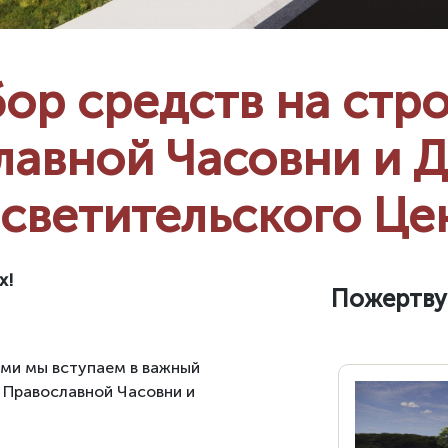
ор средств на стр
лавной Часовни и Д
светительского Це
х!
Пожертву
ами мы вступаем в важный
 Православной Часовни и