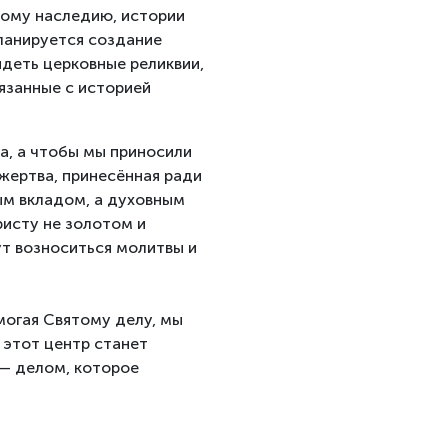
ному наследию, истории
планируется создание
идеть церковные реликвии,
вязанные с историей
а, а чтобы мы приносили
жертва, принесённая ради
ым вкладом, а духовным
исту не золотом и
ут возноситься молитвы и
могая Святому делу, мы
 этот центр станет
 — делом, которое