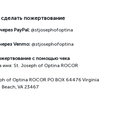
 сделать пожертвование
ерез PayPal:
@stjosephofoptina
через Venmo:
@stjosephofoptina
ожертвование с помощью чека
 имя: St. Joseph of Optina ROCOR
eph of Optina ROCOR PO BOX 64476 Virginia
Beach, VA 23467