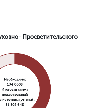
уховно- Просветительского
Необходимо:
134 000$
Итоговая сумма
пожертвований
е источники учтены) :
81 802,64$