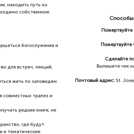
ии, находить путь ко
обходимо собственное
Способы
Пожертвуйте ч
Пожертвуйте 
ершаться богослужения и
Сделайте п
.
Выпишите чек на
во для встреч, лекций,
Почтовый адрес:
St. Jos
иться жить по заповедям
я совместных трапез и
зучать редкие книги, не
ранство, где будут
чи и тематические