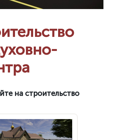
оительство
уховно-
нтра
йте на строительство