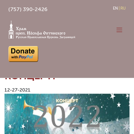
Skip
(757) 390-2426
EN
|
RU
to
content
ПРИГЛАШАЕМ НА
КОНЦЕРТ!
12-27-2021